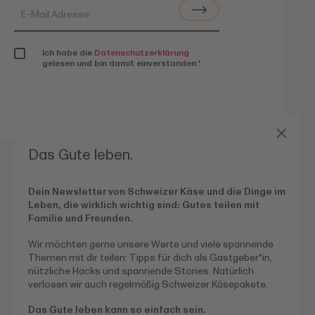
Ich habe die
Datenschutzerklärung
gelesen und bin damit einverstanden.
*
Das Gute leben.
Dein Newsletter von Schweizer Käse und die Dinge im
Leben, die wirklich wichtig sind:
Gutes teilen mit
Kontakt
Soziale Medien
Familie und Freunden.
youtube
Switzerland Cheese
Wir möchten gerne unsere Werte und viele spannende
Marketing GmbH
Themen mit dir teilen: Tipps für dich als Gastgeber*in,
instagram
Bretonischer Ring 15
nützliche Hacks und spannende Stories. Natürlich
facebook
D-85630 Grasbrunn
verlosen wir auch regelmäßig Schweizer Käsepakete.
T
+49 (0)81 06 89 87 0
Das Gute leben kann so einfach sein.