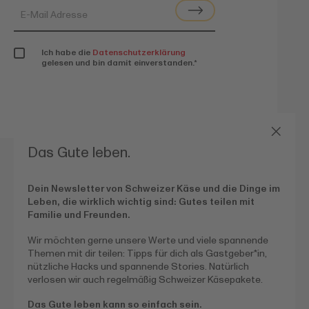
Ich habe die
Datenschutzerklärung
gelesen und bin damit einverstanden.
*
Das Gute leben.
Dein Newsletter von Schweizer Käse und die Dinge im
Leben, die wirklich wichtig sind:
Gutes teilen mit
Kontakt
Soziale Medien
Familie und Freunden.
youtube
Switzerland Cheese
Wir möchten gerne unsere Werte und viele spannende
Marketing GmbH
Themen mit dir teilen: Tipps für dich als Gastgeber*in,
instagram
Bretonischer Ring 15
nützliche Hacks und spannende Stories. Natürlich
facebook
D-85630 Grasbrunn
verlosen wir auch regelmäßig Schweizer Käsepakete.
T
+49 (0)81 06 89 87 0
Das Gute leben kann so einfach sein.