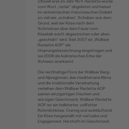
offiziell erst im Jahr 1874. Raclette wurde
vom Wort „racler“ abgeleitet und heisst
im einheimischen französischen Dialekt
so viel wie „schaben“. Schaben aus dem
Grund, weil der Käse nach dem
Schmelzen über dem Feuer vom
Käselaib sanft abgestrichen oder eben
„geschabt“ wird. Seit 2007 ist „Walliser
Raclette AOP“ als
Ursprungsbezeichnung eingetragen und
sei 2008 als kulinarisches Erbe der
Schweiz anerkannt.
Die reichhaltige Flora der Walliser Berg-
und Alpregionen, das mediterrane Klima
und die traditionelle Verarbeitung
verleihen dem Walliser Raclette AOP
seinen einzigartigen frischen und
würzigen Geschmack. Walliser Raclette
AOP ist ein halbharter, vollfetter
Rohmilchkäse. Cremig und wohlduftend.
Ein Käse hergestellt mit viel Liebe und
Engagement. Herzhaft im Geschmack.