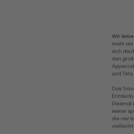
Wir lieb
mehr als
sich deu
den groß
Appenzel
und Tête
Das Trav
Entdecku
Diesmal i
seiner s
die vier 
vielleich