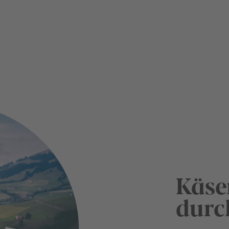
Käse
durc