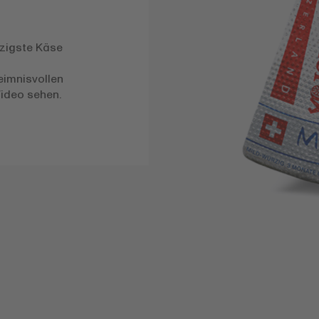
rzigste Käse
eimnisvollen
Video sehen.