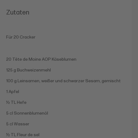
Zutaten
Für 20 Cracker
20 Tête de Moine AOP Käseblumen
125 g Buchweizenmehl
100 g Leinsamen, weißer und schwarzer Sesam, gemischt
1 Apfel
½ TL Hefe
5 cl Sonnenblumenöl
5 cl Wasser
½ TL Fleur de sel