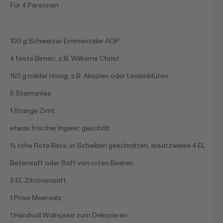
Für 4 Personen
100 g Schweizer Emmentaler AOP
4 feste Birnen, z.B. Williams Christ
150 g milder Honig, z.B. Akazien oder Lindenblüten
6 Sternanise
1 Stange Zimt
etwas frischer Ingwer, geschält
½ rohe Rote Bete, in Scheiben geschnitten, ersatzweise 4 EL
Betensaft oder Saft von roten Beeren
2 EL Zitronensaft
1 Prise Meersalz
1 Handvoll Walnüsse zum Dekorieren