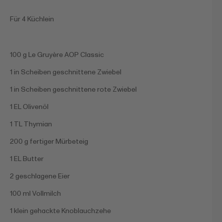
Für 4 Küchlein
100 g Le Gruyère AOP Classic
1 in Scheiben geschnittene Zwiebel
1 in Scheiben geschnittene rote Zwiebel
1 EL Olivenöl
1 TL Thymian
200 g fertiger Mürbeteig
1 EL Butter
2 geschlagene Eier
100 ml Vollmilch
1 klein gehackte Knoblauchzehe